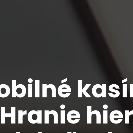
obilné kasí
Hranie hie