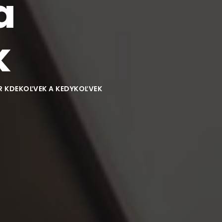
a
k
ER KDEKOĽVEK A KEDYKOĽVEK