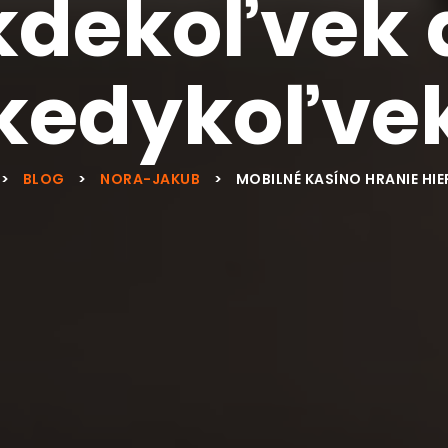
kdekoľvek 
kedykoľve
>
BLOG
>
NORA-JAKUB
>
MOBILNÉ KASÍNO HRANIE HI