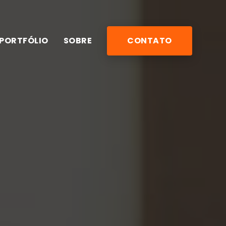
PORTFÓLIO
SOBRE
CONTATO