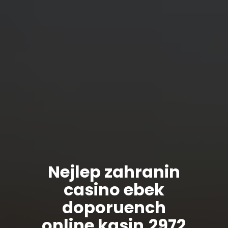
Nejlep zahranin
casino ebek
doporuench
online kasin.2972