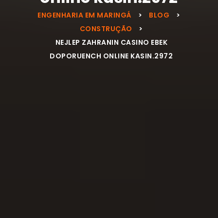
ENGENHARIA EM MARINGÁ
>
BLOG
>
CONSTRUÇÃO
>
NEJLEP ZAHRANIN CASINO EBEK
DOPORUENCH ONLINE KASIN.2972