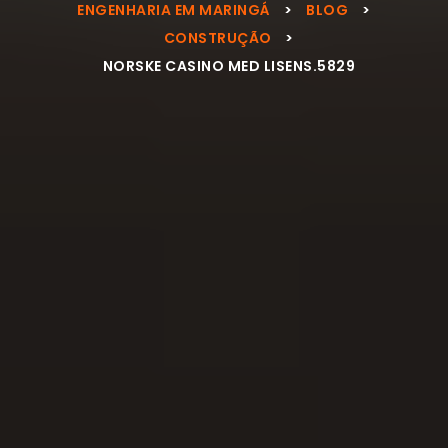
ENGENHARIA EM MARINGÁ
>
BLOG
>
CONSTRUÇÃO
>
NORSKE CASINO MED LISENS.5829