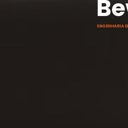
Be
ENGENHARIA 