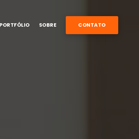
PORTFÓLIO
SOBRE
CONTATO