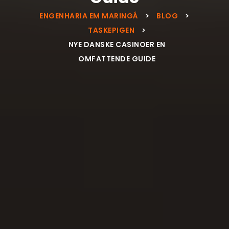
ENGENHARIA EM MARINGÁ
>
BLOG
>
TASKEPIGEN
>
NYE DANSKE CASINOER EN
OMFATTENDE GUIDE