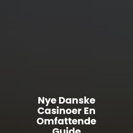
Nye Danske
Casinoer En
Omfattende
Guide