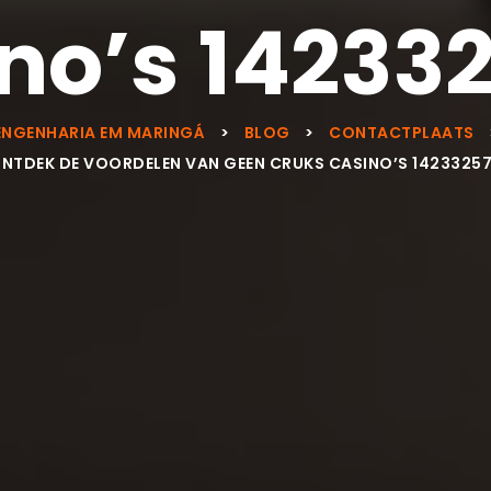
no’s 14233
ENGENHARIA EM MARINGÁ
>
BLOG
>
CONTACTPLAATS
NTDEK DE VOORDELEN VAN GEEN CRUKS CASINO’S 1423325