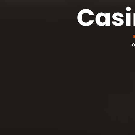
Casi
O