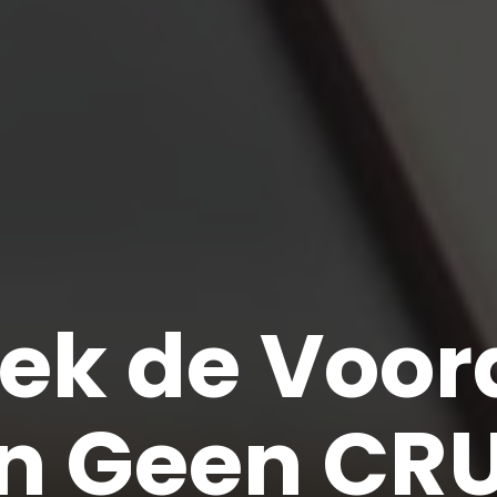
ek de Voor
n Geen CR