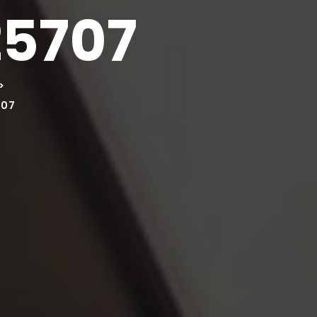
25707
>
707