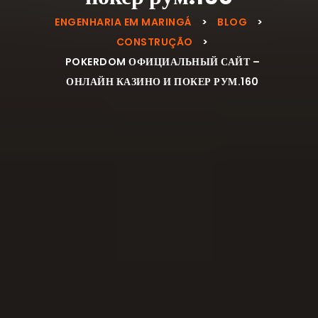
ENGENHARIA EM MARINGÁ
>
BLOG
>
CONSTRUÇÃO
>
POKERDOM ОФИЦИАЛЬНЫЙ САЙТ –
ОНЛАЙН КАЗИНО И ПОКЕР РУМ.160