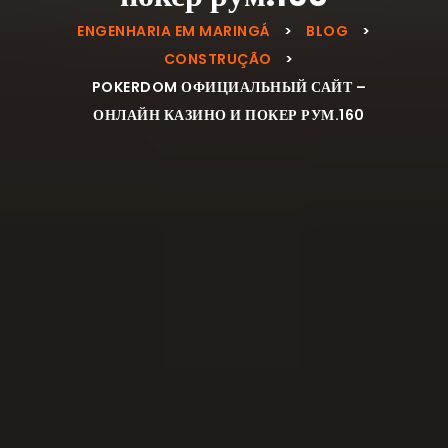
ENGENHARIA EM MARINGÁ
>
BLOG
>
CONSTRUÇÃO
>
POKERDOM ОФИЦИАЛЬНЫЙ САЙТ –
ОНЛАЙН КАЗИНО И ПОКЕР РУМ.160