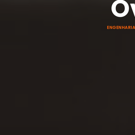
O
ENGENHARIA