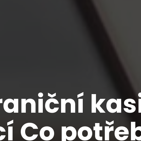
aniční kas
cí Co potře