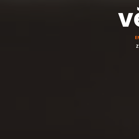
v
E
Z