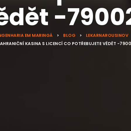
ědět -7900
NGENHARIA EM MARINGÁ
>
BLOG
>
LEKARNAROUSINOV
AHRANIČNÍ KASINA S LICENCÍ CO POTŘEBUJETE VĚDĚT -790