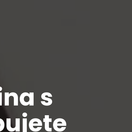
ina s
bujete