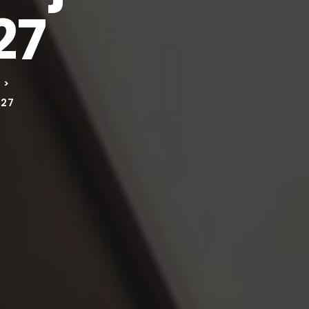
27
>
027